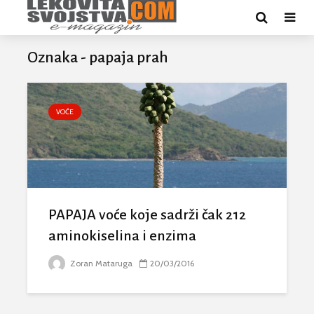
Oznaka - papaja prah
VOĆE
PAPAJA voće koje sadrži čak 212
aminokiselina i enzima
Zoran Mataruga
20/03/2016