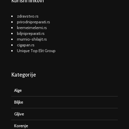
Korisni linkovi
zdravstvo.rs
prirodnipreparati.rs
kremeimelemi.rs
biljnipreparati.rs
mumio-shilajit.rs
cigapan.rs
Unique Top Elit Group
Kategorije
Alge
Biljke
Gljive
Korenje