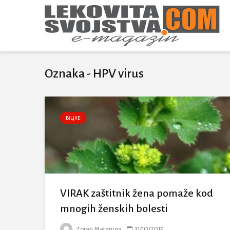
Oznaka - HPV virus
BILJKE
VIRAK zaštitnik žena pomaže kod
mnogih ženskih bolesti
Zoran Mataruga
31/10/2017