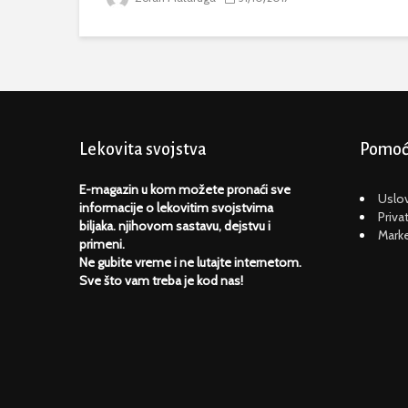
Lekovita svojstva
Pomoć 
E-magazin u kom možete pronaći sve
Uslov
informacije o lekovitim svojstvima
Priva
biljaka. njihovom sastavu, dejstvu i
Marke
primeni.
Ne gubite vreme i ne lutajte internetom.
Sve što vam treba je kod nas!