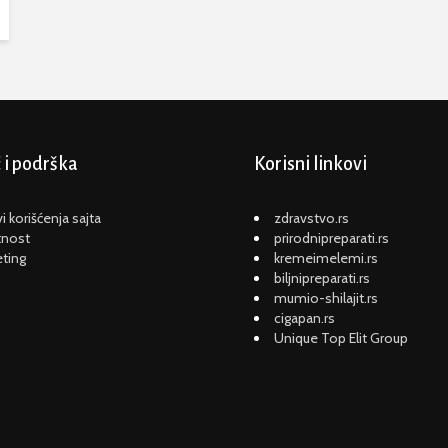
i podrška
Korisni linkovi
i korišćenja sajta
zdravstvo.rs
tnost
prirodnipreparati.rs
ting
kremeimelemi.rs
biljnipreparati.rs
mumio-shilajit.rs
cigapan.rs
Unique Top Elit Group