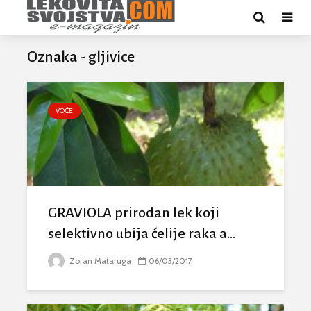
Oznaka - gljivice
VOĆE
GRAVIOLA prirodan lek koji
selektivno ubija ćelije raka a...
Zoran Mataruga
06/03/2017