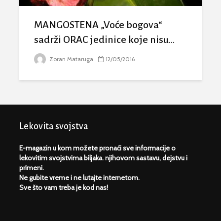
MANGOSTENA „Voće bogova“
sadrži ORAC jedinice koje nisu...
Zoran Mataruga
12/05/2016
Lekovita svojstva
E-magazin u kom možete pronaći sve informacije o
lekovitim svojstvima biljaka. njihovom sastavu, dejstvu i
primeni.
Ne gubite vreme i ne lutajte internetom.
Sve što vam treba je kod nas!