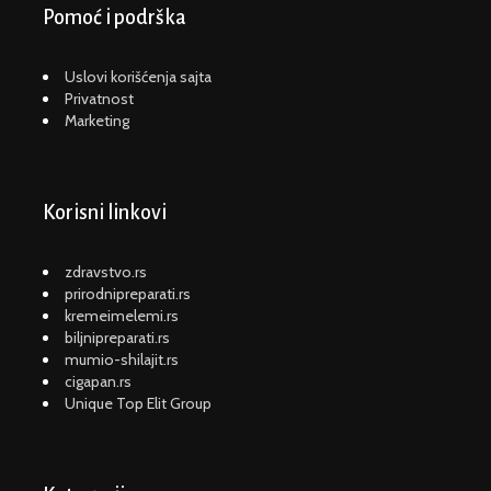
Pomoć i podrška
Uslovi korišćenja sajta
Privatnost
Marketing
Korisni linkovi
zdravstvo.rs
prirodnipreparati.rs
kremeimelemi.rs
biljnipreparati.rs
mumio-shilajit.rs
cigapan.rs
Unique Top Elit Group